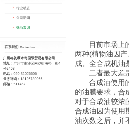
行业动态
公司新闻
选油常识
目前市场上的机
联系我们
Contact us
两种(植物油因
广州格茨啄木鸟国际贸易有限公司
成。全合成机油
地址：
广州市南沙区南沙街海裕一街4
号2408
二者最大差别
电话：
020-31026606
业务咨询：
18126780066
合成油使用的温
邮编：
511457
的油膜要求，合
对于合成油较浓
合成油因为使用
油次数之后，并